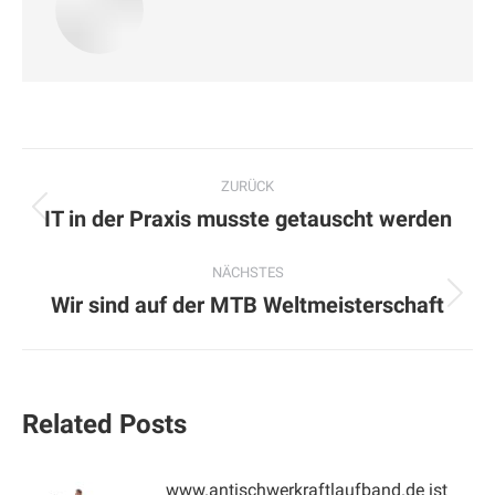
Kommentarnavigation
ZURÜCK
IT in der Praxis musste getauscht werden
Vorheriger
Beitrag:
NÄCHSTES
Wir sind auf der MTB Weltmeisterschaft
Nächster
Beitrag:
Related Posts
www.antischwerkraftlaufband.de ist