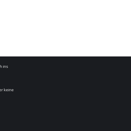
ist online
h ins
er keine