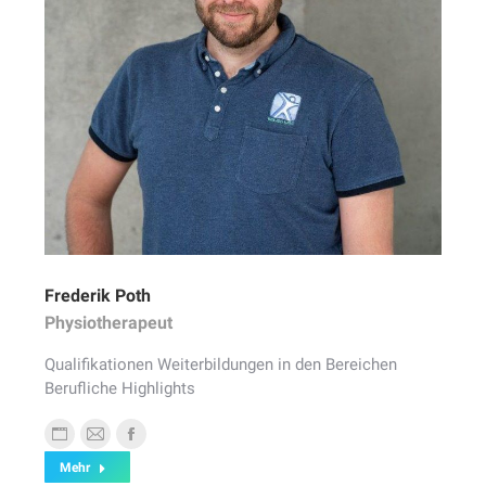
Frederik Poth
Physiotherapeut
Qualifikationen Weiterbildungen in den Bereichen
Berufliche Highlights
Persönlicher
E-
Facebook
Mehr
Blog
mail