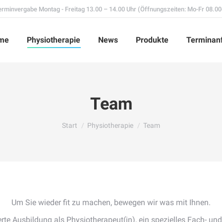
Terminvergabe Montag - Freitag 13.00 – 14.00 Uhr (Öffnungszeiten: Mo-Fr 08.00
me
Physiotherapie
News
Produkte
Terminanf
Team
Sie befinden sich hier:
Start
Physiotherapie
Team
Um Sie wieder fit zu machen, bewegen wir was mit Ihnen.
rte Ausbildung als Physiotherapeut(in), ein spezielles Fach- und