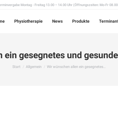
Terminvergabe Montag - Freitag 13.00 – 14.00 Uhr (Öffnungszeiten: Mo-Fr 08.00
me
Physiotherapie
News
Produkte
Terminanf
n ein gesegnetes und gesund
Sie befinden sich hier:
Start
Allgemein
Wir wünschen allen ein gesegnetes…