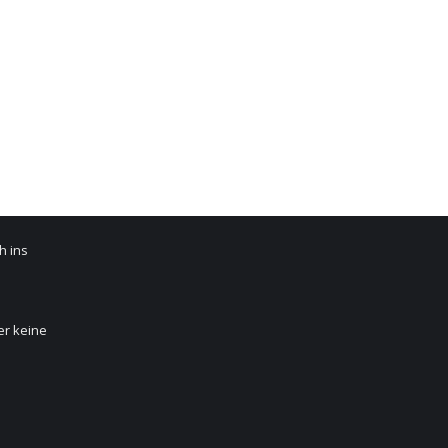
ist online
h ins
er keine