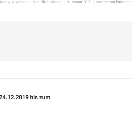
tegory:
Allgemein
Von
Oliver Wrobel
9. Januar 2020
Kommentar hinterlas
24.12.2019 bis zum
Nächster
Beitrag: