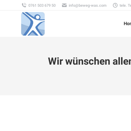
0761 503 679 50
info@beweg-was.com
tele. 
Ho
Wir wünschen alle