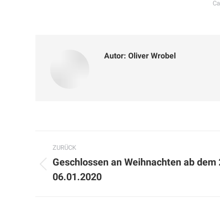
Ca
Autor:
Oliver Wrobel
Kommentarnavigation
ZURÜCK
Geschlossen an Weihnachten ab dem 
Vorheriger
06.01.2020
Beitrag: