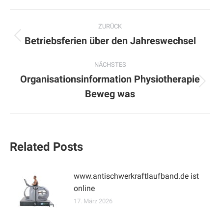
Kommentarnavigation
ZURÜCK
Betriebsferien über den Jahreswechsel
Vorheriger
Beitrag:
NÄCHSTES
Organisationsinformation Physiotherapie
Nächster
Beweg was
Beitrag:
Related Posts
www.antischwerkraftlaufband.de ist
online
17. März 2026