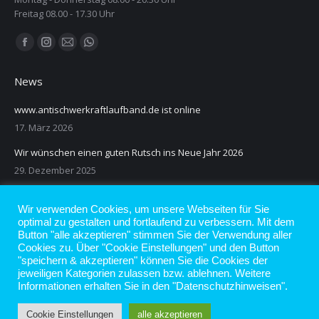
Freitag 08.00 - 17.30 Uhr
Finden Sie uns auf:
Facebook
Instagram
E-
Whatsapp
page
page
Mail
page
News
opens
opens
page
opens
in
in
opens
in
www.antischwerkraftlaufband.de ist online
new
new
in
new
17. März 2026
window
window
new
window
Wir wünschen einen guten Rutsch ins Neue Jahr 2026
window
29. Dezember 2025
Dieses Jahr 2025 können wir leider keine Patient*innen mehr
aufnehmen.
Wir verwenden Cookies, um unsere Webseiten für Sie
optimal zu gestalten und fortlaufend zu verbessern. Mit dem
26. November 2025
Button "alle akzeptieren" stimmen Sie der Verwendung aller
Cookies zu. Über "Cookie Einstellungen" und den Button
"speichern & akzeptieren" können Sie die Cookies der
jeweiligen Kategorien zulassen bzw. ablehnen. Weitere
Informationen erhalten Sie in den "Datenschutzhinweisen".
Cookie Einstellungen
alle akzeptieren